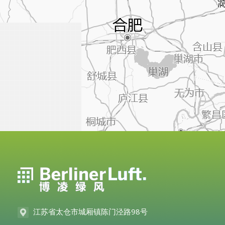
江苏省太仓市城厢镇陈门泾路98号