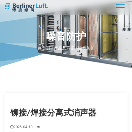
噪音防护
首页
/
产品及方案
/
噪音防护
铆接/焊接分离式消声器
2025-04-10